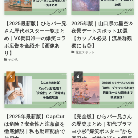
【2025最新版】ひらパー兄
2025年版｜山口県の星空＆
さん歴代ポスター一覧まと
夜景デートスポット10選
め｜V6岡田准一の爆笑コラ
【カップル必見｜流星群観
ボ広告を全紹介【画像あ
察にも◎】
り】
花旅スポット
その他
【2025年最新版】CapCut
【完全版】ひらパー兄さん
は危険？安全性と注意点を
の歴史まとめ｜初代ブラマ
徹底解説｜私も動画配信で
ヨ小杉”爆笑ポスター”から