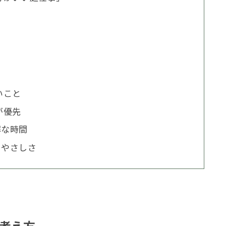
て
いこと
が優先
解な時間
るやさしさ
考え方