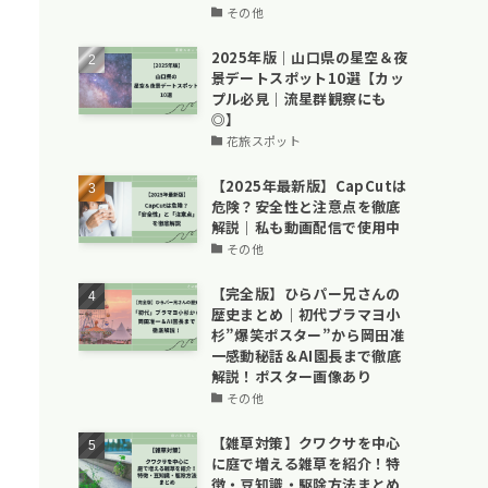
その他
2025年版｜山口県の星空＆夜
景デートスポット10選【カッ
プル必見｜流星群観察にも
◎】
花旅スポット
【2025年最新版】CapCutは
危険？安全性と注意点を徹底
解説｜私も動画配信で使用中
その他
【完全版】ひらパー兄さんの
歴史まとめ｜初代ブラマヨ小
杉”爆笑ポスター”から岡田准
一感動秘話＆AI園長まで徹底
解説！ポスター画像あり
その他
【雑草対策】クワクサを中心
に庭で増える雑草を紹介！特
徴・豆知識・駆除方法まとめ