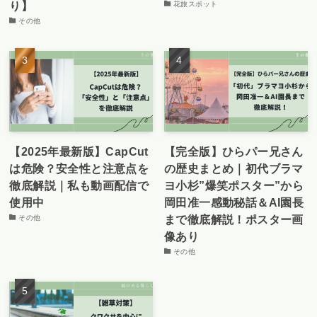
り】
花旅スポット
その他
【2025年最新版】CapCut
【完全版】ひらパー兄さん
は危険？安全性と注意点を
の歴史まとめ｜初代ブラマ
徹底解説｜私も動画配信で
ヨ小杉”爆笑ポスター”から
使用中
岡田准一感動秘話＆AI園長
まで徹底解説！ポスター画
その他
像あり
その他