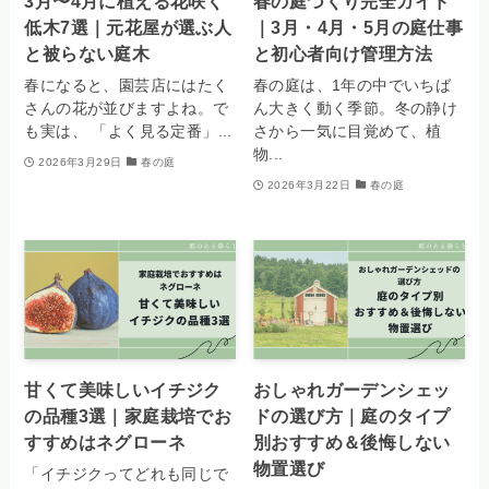
3月〜4月に植える花咲く
春の庭づくり完全ガイド
低木7選｜元花屋が選ぶ人
｜3月・4月・5月の庭仕事
と被らない庭木
と初心者向け管理方法
春になると、園芸店にはたく
春の庭は、1年の中でいちば
さんの花が並びますよね。で
ん大きく動く季節。冬の静け
も実は、 「よく見る定番」...
さから一気に目覚めて、植
物...
2026年3月29日
春の庭
2026年3月22日
春の庭
甘くて美味しいイチジク
おしゃれガーデンシェッ
の品種3選｜家庭栽培でお
ドの選び方｜庭のタイプ
すすめはネグローネ
別おすすめ＆後悔しない
物置選び
「イチジクってどれも同じで