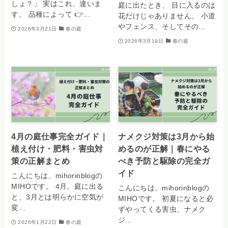
しょ？」 実はこれ、違いま
庭に出たとき、 目に入るのは
す。 品種によって 👉...
花だけじゃありません。 小道
やフェンス、そしてその...
2026年3月21日
春の庭
2026年3月19日
春の庭
4月の庭仕事完全ガイド｜
ナメクジ対策は3月から始
植え付け・肥料・害虫対
めるのが正解｜春にやる
策の正解まとめ
べき予防と駆除の完全ガ
イド
こんにちは、mihorinblogの
MIHOです。 4月。庭に出る
こんにちは、mihorinblogの
と、3月とは明らかに空気が
MIHOです。 初夏になると必
変...
ずやってくる害虫、ナメク
ジ...
2026年1月22日
春の庭