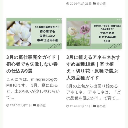
2026年1月21日
春の庭
3月の庭仕事完全ガイド｜
3月に植えるアネモネおす
初心者でも失敗しない春
すめ品種10選｜寄せ植
の仕込み9選
え・切り花・原種で選ぶ
人気品種ガイド
こんにちは、mihorinblogの
MIHOです。 3月。庭に出る
3月の上旬から出回り始める
と、土の匂いが少しやわらい
アネモネ。 アネモネは、「ど
で...
の品種を選ぶか？」で育て...
2026年1月21日
春の庭
2026年1月10日
春の庭