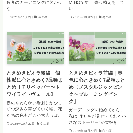
秋冬のガーデニングに欠かせ
MIHOです！ 寄せ植えをして
な...
い...
2025年11月2日
冬の庭
2025年10月26日
冬の庭
ときめきビオラ後編｜個
ときめきビオラ前編｜春
性派に心ときめく7品種ま
色に心ときめく7品種まと
とめ【チリペッパー〜ト
め【ノスタルジックピン
ワイライトヴェール】
ク〜ブルーミングピン
ク】
春のやわらかい陽射しが少し
ずつ深みを帯びていく頃、花
ガーデニングを始めてから、
たちの色もどこか大人っぽ...
私は“花たちが見せてくれる小
さなストーリー”が大好き...
2025年10月22日
冬の庭
2025年10月22日
冬の庭