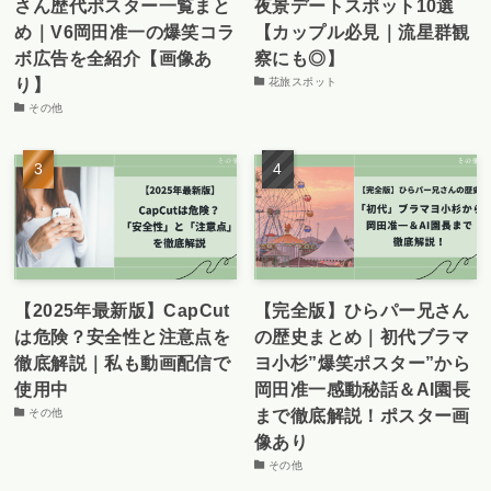
さん歴代ポスター一覧まと
夜景デートスポット10選
め｜V6岡田准一の爆笑コラ
【カップル必見｜流星群観
ボ広告を全紹介【画像あ
察にも◎】
り】
花旅スポット
その他
【2025年最新版】CapCut
【完全版】ひらパー兄さん
は危険？安全性と注意点を
の歴史まとめ｜初代ブラマ
徹底解説｜私も動画配信で
ヨ小杉”爆笑ポスター”から
使用中
岡田准一感動秘話＆AI園長
まで徹底解説！ポスター画
その他
像あり
その他