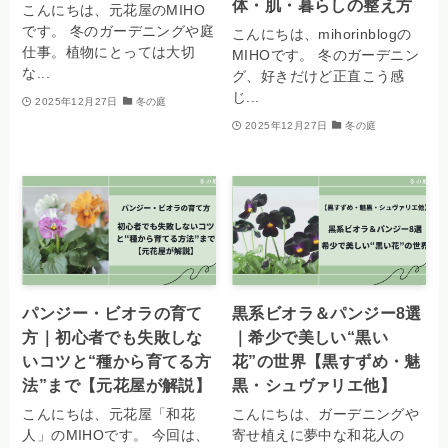
体・肌・暮らしの整え方
こんにちは、元花屋のMIHO
です。 冬のガーデニングや庭
こんにちは、mihorinblogの
仕事。植物にとっては大切
MIHOです。 冬のガーデニン
な...
グ、好きだけど正直こう感
じ...
2025年12月27日
冬の庭
2025年12月27日
冬の庭
パンジー・ビオラの育て
黒系ビオラ＆パンジー8選
方｜初心者でも失敗しな
｜希少で美しい“黒い
いコツと“種から育てる方
花”の世界【黒すずめ・魅
法”まで【元花屋が解説】
黒・シュヴァリエ他】
こんにちは、元花屋「和花
こんにちは、ガーデニングや
人」のMIHOです。 今回は、
寄せ植えに夢中な和花人の