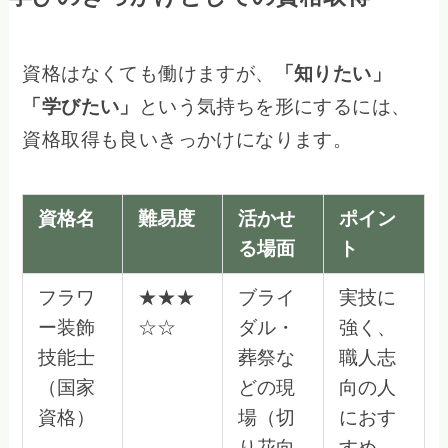
資格はなくても働けますが、
「知りたい」
「学びたい」
という気持ちを形にするには、
資格取得も良いきっかけになります。
資格名
難易度
活かせ
ポイン
る場面
ト
フラワ
★★★
ブライ
実技に
ー装飾
☆☆
ダル・
強く、
技能士
葬祭な
職人志
（国家
どの現
向の人
資格）
場（切
におす
り花向
すめ