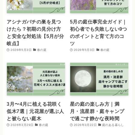
アシナガバチの巣を見つ
5月の庭仕事完全ガイド｜
けたら？初期の見分け方
初心者でも失敗しない9つ
と安全な対処法【5月が分
のポイントと育て方のコ
岐点】
ツ
2026年5月3日
春の庭
2026年5月3日
春の庭
3月〜4月に植える花咲く
星の庭の楽しみ方｜満
低木7選｜元花屋が選ぶ人
月・流星群・庭キャンプ
と被らない庭木
で過ごす静かな夜時間
2026年3月29日
春の庭
2026年3月22日
庭のある暮らし